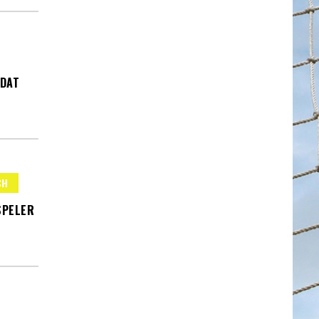
‘DAT
CH
SPELER