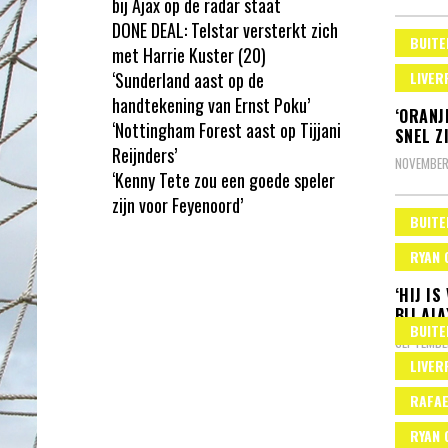
bij Ajax op de radar staat
DONE DEAL: Telstar versterkt zich
BUITE
met Harrie Kuster (20)
‘Sunderland aast op de
LIVER
handtekening van Ernst Poku’
‘ORANJ
‘Nottingham Forest aast op Tijjani
SNEL Z
Reijnders’
NOVEMBER
‘Kenny Tete zou een goede speler
zijn voor Feyenoord’
BUITE
RYAN 
‘HIJ I
BIJ AJ
BUITE
SEPTEMBER
LIVER
RAFAE
RYAN 