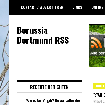
Ga
KONTAKT / ADVERTIEREN
LINKS
ONLINE
naar
de
inhoud
Borussia
Dortmund RSS
RECENTE BERICHTEN
BUITE
‘RYAN 
Wie is Jan Virgili? De aanvaller die
JANUARI 5