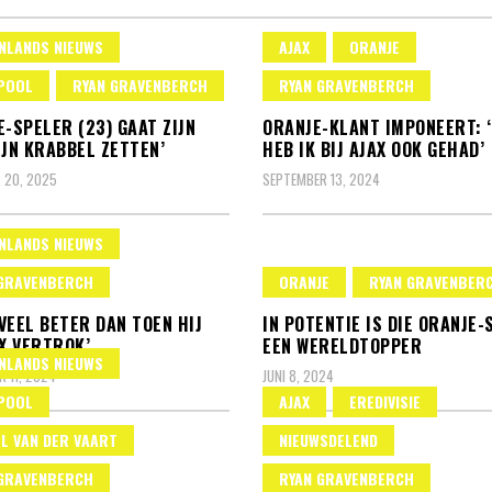
NLANDS NIEUWS
AJAX
ORANJE
POOL
RYAN GRAVENBERCH
RYAN GRAVENBERCH
E-SPELER (23) GAAT ZIJN
ORANJE-KLANT IMPONEERT: 
IJN KRABBEL ZETTEN’
HEB IK BIJ AJAX OOK GEHAD’
 20, 2025
SEPTEMBER 13, 2024
NLANDS NIEUWS
GRAVENBERCH
ORANJE
RYAN GRAVENBER
S VEEL BETER DAN TOEN HIJ
IN POTENTIE IS DIE ORANJE-
AX VERTROK’
EEN WERELDTOPPER
NLANDS NIEUWS
 11, 2024
JUNI 8, 2024
POOL
AJAX
EREDIVISIE
L VAN DER VAART
NIEUWSDELEND
GRAVENBERCH
RYAN GRAVENBERCH