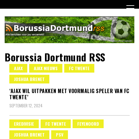
Ga
naar
de
inhoud
Borussia Dortmund RSS
AJAX
AJAX NIEUWS
FC TWENTE
JOSHUA BRENET
‘AJAX WIL UITPAKKEN MET VOORMALIG SPELER VAN FC
TWENTE’
SEPTEMBER 12, 2024
EREDIVISIE
FC TWENTE
FEYENOORD
JOSHUA BRENET
PSV