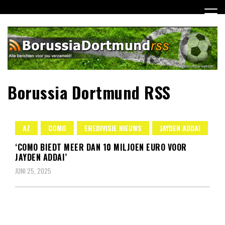
Ga
naar
de
inhoud
Borussia Dortmund RSS
AZ
COMO
EREDIVISIE NIEUWS
JAYDEN ADDAI
‘COMO BIEDT MEER DAN 10 MILJOEN EURO VOOR
JAYDEN ADDAI’
JUNI 25, 2025