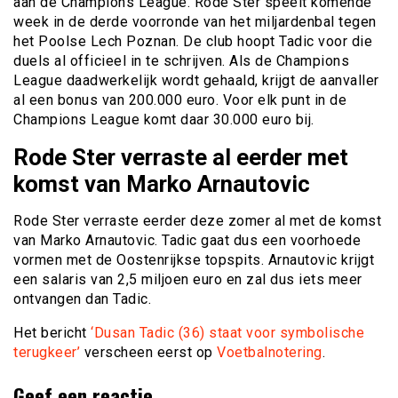
aan de Champions League. Rode Ster speelt komende
week in de derde voorronde van het miljardenbal tegen
het Poolse Lech Poznan. De club hoopt Tadic voor die
duels al officieel in te schrijven. Als de Champions
League daadwerkelijk wordt gehaald, krijgt de aanvaller
al een bonus van 200.000 euro. Voor elk punt in de
Champions League komt daar 30.000 euro bij.
Rode Ster verraste al eerder met
komst van Marko Arnautovic
Rode Ster verraste eerder deze zomer al met de komst
van Marko Arnautovic. Tadic gaat dus een voorhoede
vormen met de Oostenrijkse topspits. Arnautovic krijgt
een salaris van 2,5 miljoen euro en zal dus iets meer
ontvangen dan Tadic.
Het bericht
‘Dusan Tadic (36) staat voor symbolische
terugkeer’
verscheen eerst op
Voetbalnotering
.
Geef een reactie