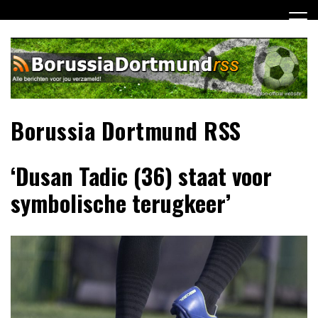
Ga
naar
de
inhoud
Borussia Dortmund RSS
‘Dusan Tadic (36) staat voor
symbolische terugkeer’