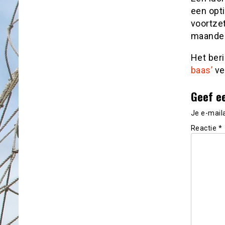
een opti
voortzet
maanden
Het ber
baas’
ve
Geef e
Je e-mail
Reactie
*