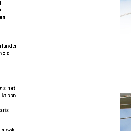
g
n
aan
rlander
nold
?
ns het
ikt aan
aris
 is ook