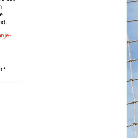
n
le
st.
anje-
et
*