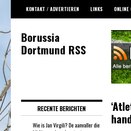
Ga
KONTAKT / ADVERTIEREN
LINKS
ONLINE
naar
de
inhoud
Borussia
Dortmund RSS
‘Atl
RECENTE BERICHTEN
hand
Wie is Jan Virgili? De aanvaller die