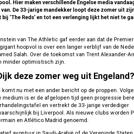
rpool. Hier maken verschillende Engelse media vandaa
van. De 33-jarige mandekker loopt deze zomer uit zij
 bij ‘The Reds’ en tot een verlenging lijkt het niet te g
nstein van The Athletic gaf eerder aan dat de Premier
igant hoopvol is over een langer verblijf van de Nede
med Salah. Over de toekomst van Trent Alexander-Ar
 minder optimistisch zijn.
Dijk deze zomer weg uit Engeland
s komt nu met een ander bericht op de proppen. Volge
 medium is er de afgelopen tijd geen progressie bere
handelingstafel en vertrekt de 33-jarige verdediger
arschijnlijk bij Liverpool. Als nieuwe clubs worden P
ermain en Atlético Madrid genoemd.
atief avontuur in Saudi-Arabië of de Verenigde Staten