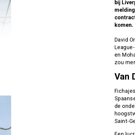
bij Live
melding 
contract
komen.
David Or
League-g
en Moha
zou men
Van 
Fichaje
Spaanse
de onder
hoogstwa
Saint-G
Een lucr