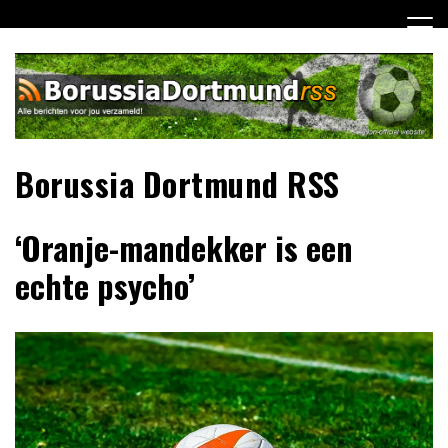
Ga
naar
de
inhoud
Borussia Dortmund RSS
‘Oranje-mandekker is een
echte psycho’