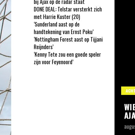
bij Ajax op de radar staat
DONE DEAL: Telstar versterkt zich
met Harrie Kuster (20)
‘Sunderland aast op de
handtekening van Ernst Poku’
‘Nottingham Forest aast op Tijjani
Reijnders’
‘Kenny Tete zou een goede speler
zijn voor Feyenoord’
RD
KENNY TETE
ACH
E ZOU EEN GOEDE SPELER ZIJN
WIE
NOORD’
AJ
augu