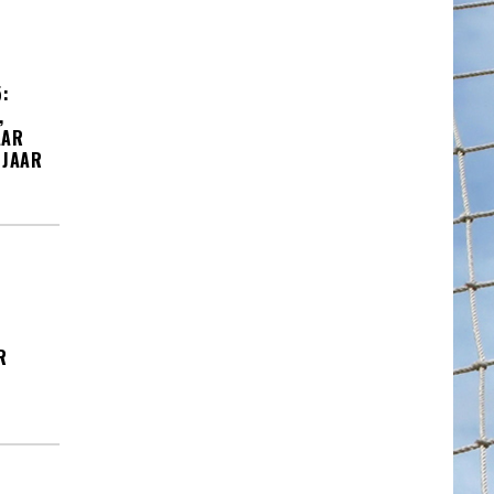
:
,
AAR
 JAAR
R