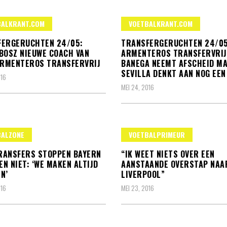
BALKRANT.COM
VOETBALKRANT.COM
FERGERUCHTEN 24/05:
TRANSFERGERUCHTEN 24/05
BOSZ NIEUWE COACH VAN
ARMENTEROS TRANSFERVRIJ
ARMENTEROS TRANSFERVRIJ
BANEGA NEEMT AFSCHEID M
SEVILLA DENKT AAN NOG EEN
016
MEI 24, 2016
BALZONE
VOETBALPRIMEUR
RANSFERS STOPPEN BAYERN
“IK WEET NIETS OVER EEN
N NIET: ‘WE MAKEN ALTIJD
AANSTAANDE OVERSTAP NAA
N’
LIVERPOOL”
016
MEI 23, 2016