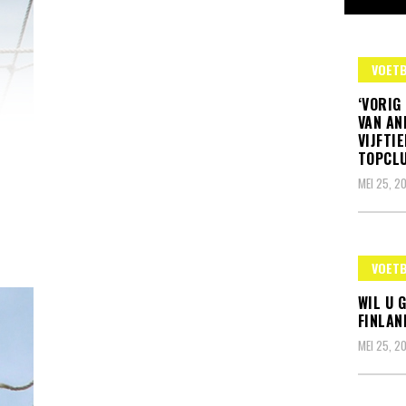
VOET
‘VORIG
VAN AN
VIJFTI
TOPCLU
MEI 25, 2
VOET
WIL U 
FINLAN
MEI 25, 2