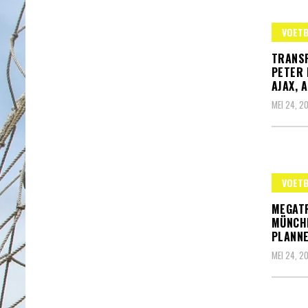
VOET
TRANS
PETER 
AJAX, 
MEI 24, 2
VOET
MEGAT
MÜNCHE
PLANNE
MEI 24, 2