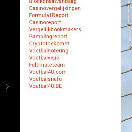
Blockchainvandaag
Casinovergelijkingen
Formula1Report
Casinoreport
Vergelijkbookmakers
Gamblingreport
Cryptotoekomst
Voetbalnotering
Voetbalvisie
Fultimateteam
Voetbal4U.com
Voetbalsnafu
Voetbal4U.BE
EREDIVISIE
HARRIE KUSTER
TELSTAR
DONE DEAL: TELSTAR VERSTERKT Z
HARRIE KUSTER (20)
augustus 5, 2026