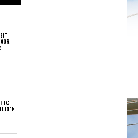
TEIT
VOOR
R
T FC
ILJOEN