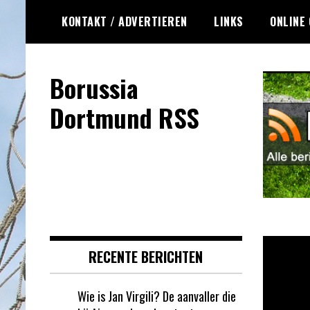
Ga
KONTAKT / ADVERTIEREN
LINKS
ONLINE
naar
de
inhoud
Borussia
Dortmund RSS
RECENTE BERICHTEN
Wie is Jan Virgili? De aanvaller die